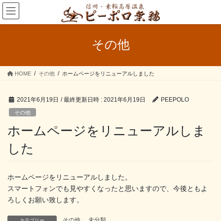
コ
ナ
ン
ビ
テ
ゲ
ン
ー
その他
ツ
シ
へ
ョ
ス
ン
HOME
その他
ホームページをリニューアルしました
キ
に
ッ
移
プ
動
2021年6月19日
/ 最終更新日時 :
2021年6月19日
PEEPOLO
その他
ホームページをリニューアルしま
した
ホームページをリニューアルしました。
スマートフォンでも見やすくなったと思いますので、今後ともよ
ろしくお願い致します。
その他
、
未分類
カテゴリー