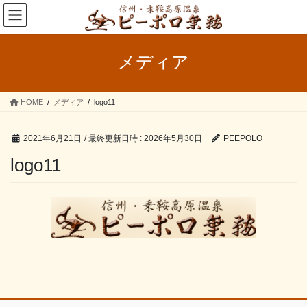
コ
ナ
ン
ビ
テ
ゲ
ン
ー
メディア
ツ
シ
へ
ョ
ス
ン
HOME
メディア
logo11
キ
に
ッ
移
プ
動
2021年6月21日
/ 最終更新日時 :
2026年5月30日
PEEPOLO
logo11