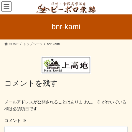
コ
ナ
ン
ビ
テ
ゲ
ン
ー
bnr-kami
ツ
シ
へ
ョ
ス
ン
HOME
トップページ
bnr-kami
キ
に
ッ
移
プ
動
コメントを残す
メールアドレスが公開されることはありません。
※
が付いている
欄は必須項目です
コメント
※