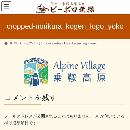
コ
ナ
ン
ビ
テ
ゲ
ン
ー
cropped-norikura_kogen_logo_yoko
ツ
シ
へ
ョ
ス
ン
HOME
トップページ
cropped-norikura_kogen_logo_yoko
キ
に
ッ
移
プ
動
コメントを残す
メールアドレスが公開されることはありません。
※
が付いている
欄は必須項目です